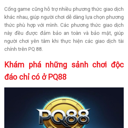
Cổng game cũng hỗ trợ nhiều phương thức giao dịch
khác nhau, giúp người chơi dễ dàng lựa chọn phương
thức phù hợp với mình. Các phương thức giao dịch
này đều được đảm bảo an toàn và bảo mật, giúp
người chơi yên tâm khi thực hiện các giao dịch tài
chính trên PQ 88.
Khám phá những sảnh chơi độc
đáo chỉ có ở PQ88