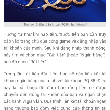
Thủ tục rút tiền từ tài khoản PQ88 như thế nào?
Tương tự như khi nạp tiền, trước tiên bạn cần truy
cập vào trang chủ của cổng game và đăng nhập vào
tài khoản của mình. Sau khi đăng nhập thành công,
hãy tìm và chọn mục “Gửi tiền” (hoặc “Ngân hàng”),
sau đó chọn “Rút tiền”.
Trong lần rút tiền đầu tiên, bạn sẽ cần liên kết tài
khoản ngân hàng của mình với tài khoản PQ 88. Điều
này là bắt buộc để đảm bảo rằng tiền sẽ được
chuyển đến đúng tài khoản của bạn và ngăn chặn
các hành vi gian lận. Quá trình liên kết tài khoản ngân
hàng thường bao gồm việc cung cấp thông tin tài