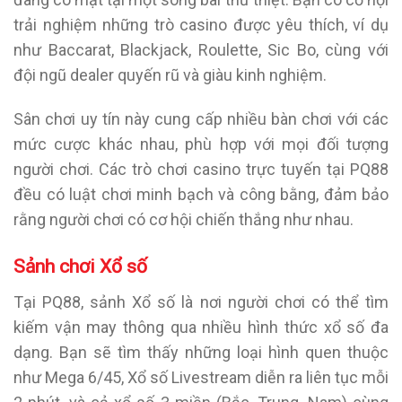
trải nghiệm những trò casino được yêu thích, ví dụ
như Baccarat, Blackjack, Roulette, Sic Bo, cùng với
đội ngũ dealer quyến rũ và giàu kinh nghiệm.
Sân chơi uy tín này cung cấp nhiều bàn chơi với các
mức cược khác nhau, phù hợp với mọi đối tượng
người chơi. Các trò chơi casino trực tuyến tại PQ88
đều có luật chơi minh bạch và công bằng, đảm bảo
rằng người chơi có cơ hội chiến thắng như nhau.
Sảnh chơi Xổ số
Tại PQ88, sảnh Xổ số là nơi người chơi có thể tìm
kiếm vận may thông qua nhiều hình thức xổ số đa
dạng. Bạn sẽ tìm thấy những loại hình quen thuộc
như Mega 6/45, Xổ số Livestream diễn ra liên tục mỗi