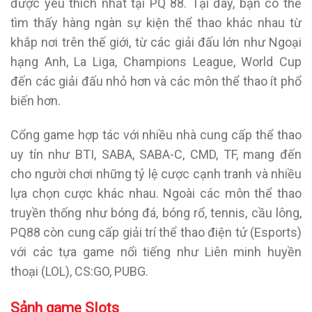
được yêu thích nhất tại PQ 88. Tại đây, bạn có thể
tìm thấy hàng ngàn sự kiện thể thao khác nhau từ
khắp nơi trên thế giới, từ các giải đấu lớn như Ngoại
hạng Anh, La Liga, Champions League, World Cup
đến các giải đấu nhỏ hơn và các môn thể thao ít phổ
biến hơn.
Cổng game hợp tác với nhiều nhà cung cấp thể thao
uy tín như BTI, SABA, SABA-C, CMD, TF, mang đến
cho người chơi những tỷ lệ cược cạnh tranh và nhiều
lựa chọn cược khác nhau. Ngoài các môn thể thao
truyền thống như bóng đá, bóng rổ, tennis, cầu lông,
PQ88 còn cung cấp giải trí thể thao điện tử (Esports)
với các tựa game nổi tiếng như Liên minh huyền
thoại (LOL), CS:GO, PUBG.
Sảnh game Slots