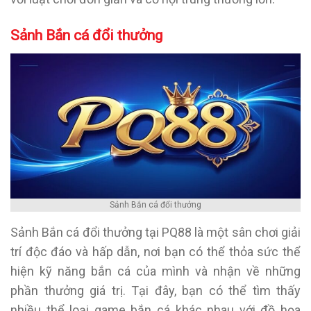
Sảnh Bắn cá đổi thưởng
Sảnh Bắn cá đổi thưởng
Sảnh Bắn cá đổi thưởng tại PQ88 là một sân chơi giải
trí độc đáo và hấp dẫn, nơi bạn có thể thỏa sức thể
hiện kỹ năng bắn cá của mình và nhận về những
phần thưởng giá trị. Tại đây, bạn có thể tìm thấy
nhiều thể loại game bắn cá khác nhau với đồ họa