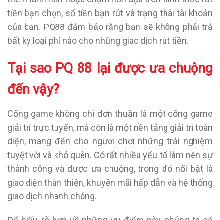
tiền bạn chọn, số tiền bạn rút và trạng thái tài khoản
của bạn. PQ88 đảm bảo rằng bạn sẽ không phải trả
bất kỳ loại phí nào cho những giao dịch rút tiền.
Tại sao PQ 88 lại được ưa chuộng
đến vậy?
Cổng game không chỉ đơn thuần là một cổng game
giải trí trực tuyến, mà còn là một nền tảng giải trí toàn
diện, mang đến cho người chơi những trải nghiệm
tuyệt vời và khó quên. Có rất nhiều yếu tố làm nên sự
thành công và được ưa chuộng, trong đó nổi bật là
giao diện thân thiện, khuyến mãi hấp dẫn và hệ thống
giao dịch nhanh chóng.
Để hiểu rõ hơn về những ưu điểm này, chúng ta sẽ