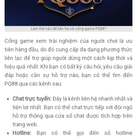
Làm thế nào để liên hệ với cổng game PQ88?
Cổng game xem trải nghiệm của người chơi là ưu
tiên hàng đầu, do đó cung cấp đa dạng phương thức
liên lạc để trợ giúp người dùng một cách kịp thời và
hiệu quả nhất. Khi bạn có bất kỳ câu hỏi, yêu cầu giải
đáp hoặc cần sự hỗ trợ nào, bạn có thể tìm đến
PQ88 qua các kênh sau:
Chat trực tuyến:
Đây là kênh liên hệ nhanh nhất và
tiện lợi nhất. Bạn có thể chat trực tiếp với đội ngũ
hỗ trợ thông qua cửa sổ chat được tích hợp trên
trang web.
Hotline:
Bạn có thể gọi đến số hotline