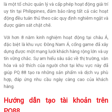
là một tổ chức quản lý và cấp phép hoạt động giải trí
uy tín tại Philippines, đảm bảo rằng tất cả các hoạt
động đều tuân thủ theo các quy định nghiêm ngặt và
được giám sát chặt chẽ.
Với hơn 8 năm kinh nghiệm hoạt động tại châu Á,
đặc biệt là khu vực Đông Nam Á, cổng game đã xây
dựng được một mạng lưới khách hàng rộng lớn và uy
tín vững chắc. Sự am hiểu sâu sắc về thị trường, văn
hóa và sở thích của người chơi tại khu vực này đã
giúp PQ 88 tạo ra những sản phẩm và dịch vụ phù
hợp, đáp ứng nhu cầu ngày càng cao của khách
hàng.
Hướng dẫn tạo tài khoản trên
PQ88