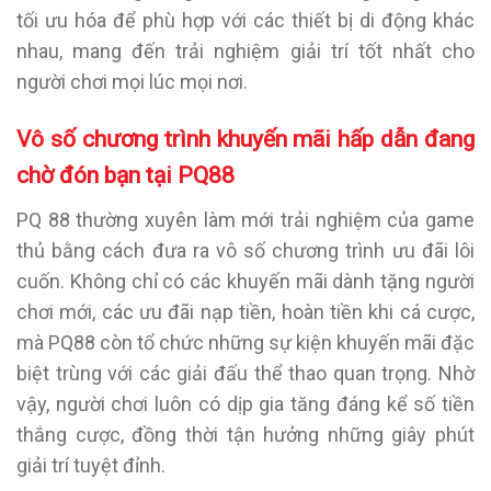
tối ưu hóa để phù hợp với các thiết bị di động khác
nhau, mang đến trải nghiệm giải trí tốt nhất cho
người chơi mọi lúc mọi nơi.
Vô số chương trình khuyến mãi hấp dẫn đang
chờ đón bạn tại PQ88
PQ 88 thường xuyên làm mới trải nghiệm của game
thủ bằng cách đưa ra vô số chương trình ưu đãi lôi
cuốn. Không chỉ có các khuyến mãi dành tặng người
chơi mới, các ưu đãi nạp tiền, hoàn tiền khi cá cược,
mà PQ88 còn tổ chức những sự kiện khuyến mãi đặc
biệt trùng với các giải đấu thể thao quan trọng. Nhờ
vậy, người chơi luôn có dịp gia tăng đáng kể số tiền
thắng cược, đồng thời tận hưởng những giây phút
giải trí tuyệt đỉnh.