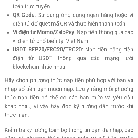
toán trực tuyến.
QR Code:
Sử dụng ứng dụng ngân hàng hoặc ví
điện tử để quét mã QR và thực hiện thanh toán.
Ví điện tử Momo/ZaloPay:
Nạp tiền thông qua các
ví điện tử phổ biến tại Việt Nam.
USDT BEP20/ERC20/TRC20:
Nạp tiền bằng tiền
điện tử USDT thông qua các mạng lưới
blockchain khác nhau.
Hãy chọn phương thức nạp tiền phù hợp với bạn và
nhập số tiền bạn muốn nạp. Lưu ý rằng mỗi phương
thức nạp tiền có thể có các hạn mức và yêu cầu
khác nhau, vì vậy hãy đọc kỹ hướng dẫn trước khi
thực hiện.
Kiểm tra kỹ lưỡng toàn bộ thông tin bạn đã nhập, bao