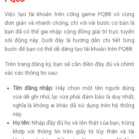
Việc tạo tài khoản trên cổng game PQ88 vô cùng
đơn giản và nhanh chóng, chỉ với vài bước cơ bản là
bạn đã có thể gia nhập cộng đồng giải trí trực tuyến
sôi động này. Dưới đây là hướng dẫn chi tiết từng
bước để bạn có thể dễ dàng tạo tài khoản trên PQ88:
Trên trang đăng ký, bạn sẽ cần điền đầy đủ và chính
xác các thông tin sau:
Tên đăng nhập:
Hãy chọn một tên người dùng
vừa dễ ghi nhớ, lại vừa phải đảm bảo là duy nhất,
nghĩa là không ai khác đã sử dụng trên hệ thống
này.
Họ tên:
Nhập đầy đủ họ và tên thật của bạn, trùng
khớp với thông tin trên giấy tờ tùy thân và tài