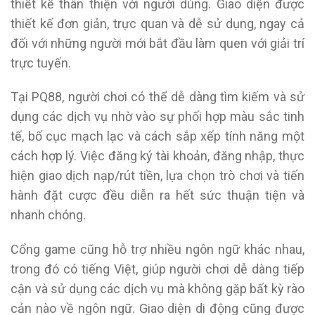
thiết kế thân thiện với người dùng. Giao diện được
thiết kế đơn giản, trực quan và dễ sử dụng, ngay cả
đối với những người mới bắt đầu làm quen với giải trí
trực tuyến.
Tại PQ88, người chơi có thể dễ dàng tìm kiếm và sử
dụng các dịch vụ nhờ vào sự phối hợp màu sắc tinh
tế, bố cục mạch lạc và cách sắp xếp tính năng một
cách hợp lý. Việc đăng ký tài khoản, đăng nhập, thực
hiện giao dịch nạp/rút tiền, lựa chọn trò chơi và tiến
hành đặt cược đều diễn ra hết sức thuận tiện và
nhanh chóng.
Cổng game cũng hỗ trợ nhiều ngôn ngữ khác nhau,
trong đó có tiếng Việt, giúp người chơi dễ dàng tiếp
cận và sử dụng các dịch vụ mà không gặp bất kỳ rào
cản nào về ngôn ngữ. Giao diện di động cũng được